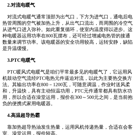
2.对流电暖气
对流式电暖气通常顶部为出气口，下方为进气口，通电后电
热管周围的空气被加热上升，从出气口流出，而周围的冷空气
从进气口进入弥补。如此重复循环，使室内温度得以进步。这
种电暖器运用功率在800瓦摆布，还可经过增减电热管的接通
数量来调节功率。该电暖器的安全功用较高，运转安静，缺陷
是升温缓慢。
3.PTC电暖气
PTC暖风式电暖气是咱们平常最多见的电暖气了，它运用风
机鼓动空气流经PTC电热元件逼迫对流，以此为主要热交换方
法。其输出功率在800－1200瓦，可随意调温，作业时送风柔
和，升温快，具有主动恒温功用，PTC元件通常都具有防水功
用，所以合适在澡堂运用，报价在300～500元之间，是当前抱
负的便携式家用电暖器。
4.高温超导热霸
靠加热超导热油发生热量，运用风机传递热量，合适在会客
室、澡堂运用，报价较高。