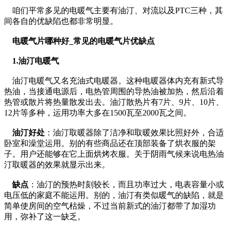
咱们平常多见的电暖气主要有油汀、对流以及PTC三种，其
间各自的优缺陷也都非常明显。
电暖气片哪种好_常见的电暖气片优缺点
1.油汀电暖气
油汀电暖气又名充油式电暖器。这种电暖器体内充有新式导
热油，当接通电源后，电热管周围的导热油被加热，然后沿着
热管或散片将热量散发出去。油汀散热片有7片、9片、10片、
12片等多种，运用功率大多在1500瓦至2000瓦之间。
油汀好处
：油汀取暖器除了洁净和取暖效果比照好外，合适
卧室和澡堂运用。别的有些商品还在顶部装备了烘衣服的架
子。用户还能够在它上面烘烤衣服。关于阴雨气候来说电热油
汀取暖器的效果就显示出来。
缺点
：油汀的预热时刻较长，而且功率过大，电表容量小或
电压低的家庭不能运用。别的，油汀有类似暖气的缺陷，就是
简单使房间的空气枯燥，不过当前新式的油汀都带了加湿功
用，弥补了这一缺乏。