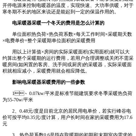
开停电源来控制电暖器的温度，实现快速、大功率供暖，对于
寒冬期不长的地区来说还是能起到一定的保温作用的。
电采暖器采暖一个冬天的费用是怎么计算的
单位面积热负荷×热负荷系数×每天工作时间×采暖期天数
×电费单价=整个采暖期单位面积的采暖费用
用以上计算值×房间的实际采暖面积(实用面积)就可以大
约算出整个采暖期的运行费用，若用户合理调整或关闭不需采
暖房间(如闲置的客房、洗手间或厨房)的采暖器，实际采暖面
积就相应减小，采暖费用就会相应降低。
影响电采暖器采暖费用的一些参数
1、0.07kw/平米是标准节能建筑要求冬季采暖热负荷
为55-70w/平米
2、0.48元/度是目前北京的居民用电单价，若实行峰谷电
价可按平均0.35元/度计算，用户长时间在家的采暖费用为17.6
元
3、热负荷系数0.6是指在取暖期的初期和末期室内需求的