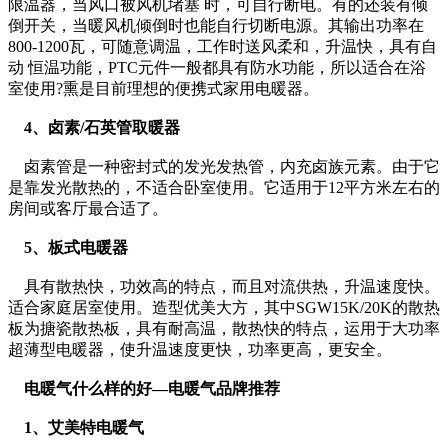
限温器，当风口被风机堵塞 时，可自行断电。有的还装有倾
倒开关，当暖风机倾倒时也能自行切断电源。其输出功率在
800-1200瓦，可随意调温，工作时送风柔和，升温快，具有自
动 恒温功能，PTC元件一般都具有防水功能，所以适合在浴
室使用?熏是目前理想的便携式家用电暖器。
4、卤素/石英管取暖器
卤素管是一种密封式的发光发热管，内充卤族元素。由于它
是靠发光散热的，不适合卧室使用。它适用于12平方米左右的
房间或客厅最合适了。
5、板式电暖器
具有散热快，功效高的特点，而且对流供热，升温速度快。
适合家庭居室使用。造型优美大方，其中SGW15K/20K的散热
板为搪瓷散热板，具有耐高温，散热快的特点，运用于大功率
超薄型电暖器，使升温速度更快，功率更高，更安全。
电暖气什么样的好—电暖气品牌推荐
1、艾美特电暖气