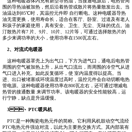
这种电暖器体内充有新型导热油，当接通电源后，电热管周
围的导热油被加热，然后沿着热管或散片将热量散发出去。当
油温达到85℃时，其温控元件即 自行断电。这种电暖器导热
油无需更换，使用寿命长，适合在客厅、卧室、过道及有老人
和孩子的家庭使用，具有安全、卫生、无尘、无味的优点。油
汀散热片有7 片、9片、10片、12片等，可通过选择散热片的
多少来调功率的大小，使用功率在1500瓦左右。
2、对流式电暖器
这种电暖器罩壳上为出气口，下方为进气口，通电后电热管
周围的空气被加热上升，从出气口流出，而周围的冷空气从进
气口进入补充。如此反复循环，使 室内温度得以提高。当
进、出口被堵塞或环境温度过高时，温控元件会自动切断电热
管电源。这种电暖器使用功率在800瓦左右，还可通过增减电
热管的接通数量 来调节功率。该电暖器的安全性能较高，运
行宁静，缺点是升温缓慢。
3、PTC暖风机
PTC是一种陶瓷电热元件的简称。它利用风机鼓动空气流经
PTC电热元件强迫对流，以此为主要热交换方式。其内部装有